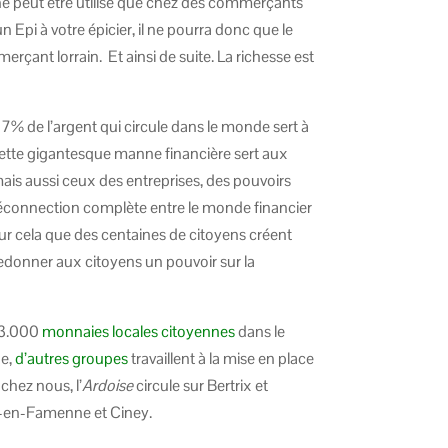
 ne peut être utilisé que chez des commerçants
n Epi à votre épicier, il ne pourra donc que le
çant lorrain. Et ainsi de suite. La richesse est
7% de l’argent qui circule dans le monde sert à
cette gigantesque manne financière sert aux
ais aussi ceux des entreprises, des pouvoirs
 déconnection complète entre le monde financier
our cela que des centaines de citoyens créent
edonner aux citoyens un pouvoir sur la
 13.000
monnaies locales citoyennes
dans le
ue,
d’autres groupes
travaillent à la mise en place
chez nous, l’
Ardoise
circule sur Bertrix et
-en-Famenne et Ciney.