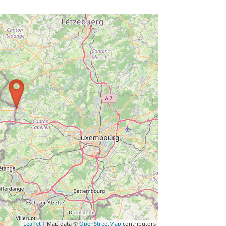
Leaflet
| Map data ©
OpenStreetMap
contributors