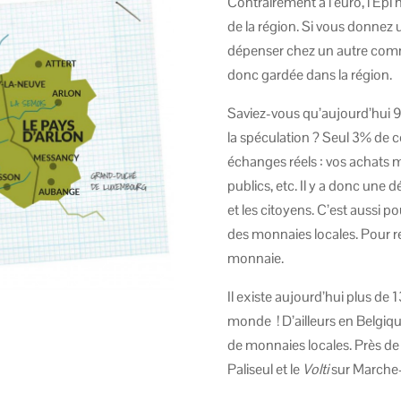
Contrairement à l’euro, l’Epi
de la région. Si vous donnez u
dépenser chez un autre commer
donc gardée dans la région.
Saviez-vous qu’aujourd’hui 9
la spéculation ? Seul 3% de 
échanges réels : vos achats m
publics, etc. Il y a donc une
et les citoyens. C’est aussi p
des monnaies locales. Pour r
monnaie.
Il existe aujourd’hui plus de
monde ! D’ailleurs en Belgiq
de monnaies locales. Près de 
Paliseul et le
Volti
sur Marche