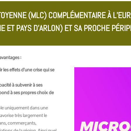
ITOYENNE (MLC) COMPLÉMENTAIRE À L’EUR
E ET PAYS D’ARLON) ET SA PROCHE PÉRIP
avantages :
r les effets d’une crise qui se
pacité à subvenir à ses
pond à ses propres choix de
able uniquement dans une
avorise très largement le
isans, commerçants,
ations de la région. Ainsi quel