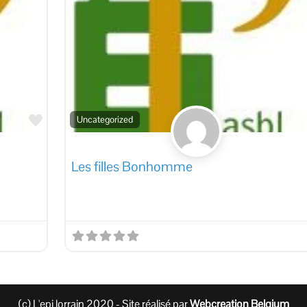
Favorite
Uncategorized
Les filles Bonhomme
(c) L'epi lorrain 2020 - Site réalisé par
Webcreation Belgium